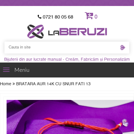
0
0721 80 05 68
Bijuterii din aur lucrate manual - Creăm, Fabricăm și Personalizăm
Meniu
Toggle
navigation
Home
BRATARA AUR 14K CU SNUR FATI 13