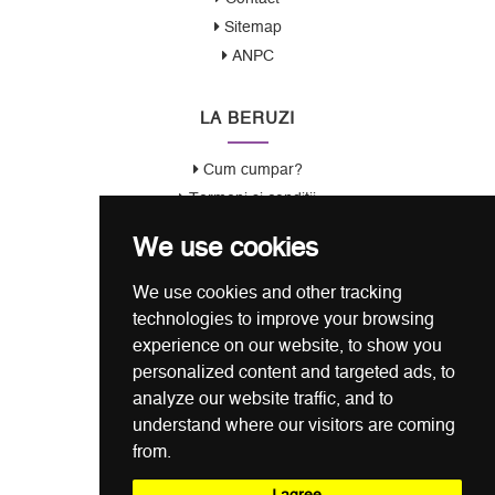
Sitemap
ANPC
LA BERUZI
Cum cumpar?
Termeni si conditii
Garantie / Politica Retur
We use cookies
Politica de Confidentialitate
Politica de Cookie
We use cookies and other tracking
ANSPDCP
technologies to improve your browsing
experience on our website, to show you
CONTACT
personalized content and targeted ads, to
analyze our website traffic, and to
0721 80 05 68
understand where our visitors are coming
from.
office@laberuzi.ro
Str. Coltei nr. 6, Sect 3, Bucuresti