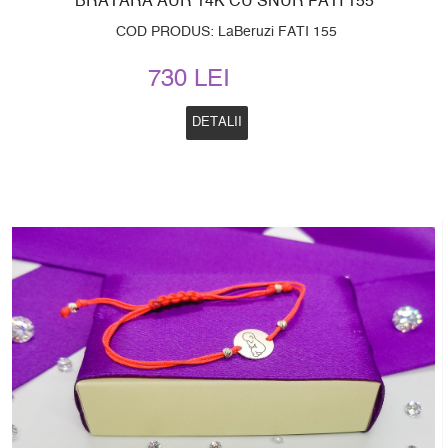
BRATARA AUR 14K CU SNUR FATI 155
COD PRODUS: LaBeruzi FATI 155
730 LEI
DETALII