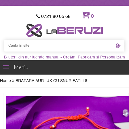
0
0721 80 05 68
Bijuterii din aur lucrate manual - Creăm, Fabricăm și Personalizăm
Meniu
Toggle
navigation
Home
BRATARA AUR 14K CU SNUR FATI 18