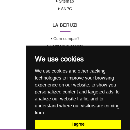
Sitemap
ANPC
LA BERUZI
Cum cumpar?
Termeni si conditii
Garantie / Politica Retur
We use cookies
Politica de Confidentialitate
Politica de Cookie
We use cookies and other tracking
ANSPDCP
technologies to improve your browsing
experience on our website, to show you
CONTACT
personalized content and targeted ads, to
analyze our website traffic, and to
0721 80 05 68
understand where our visitors are coming
from.
office@laberuzi.ro
Str. Coltei nr. 6, Sect 3, Bucuresti
I agree