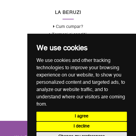
LA BERUZI
Cum cumpar?
Termeni si conditii
Garantie / Politica Retur
We use cookies
Politica de Confidentialitate
Politica de Cookie
We use cookies and other tracking
ANSPDCP
technologies to improve your browsing
experience on our website, to show you
CONTACT
personalized content and targeted ads, to
analyze our website traffic, and to
0721 80 05 68
understand where our visitors are coming
from.
office@laberuzi.ro
Str. Coltei nr. 6, Sect 3, Bucuresti
I agree
I decline
COPYRIGHT © LA BERUZI 2026