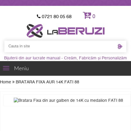
0
0721 80 05 68
Bijuterii din aur lucrate manual - Creăm, Fabricăm și Personalizăm
Meniu
Toggle
navigation
Home
BRATARA FIXA AUR 14K FATI 88