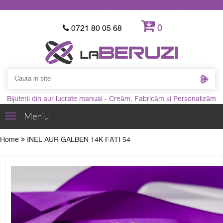
0
0721 80 05 68
Bijuterii din aur lucrate manual - Creăm, Fabricăm și Personalizăm
Meniu
Toggle
navigation
Home
INEL AUR GALBEN 14K FATI 54