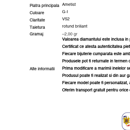
Ametist
Piatra principala
G-I
Culoare
VS2
Claritate
rotund briliant
Taietura
Gramaj
~2,00 gr
Valoarea diamantului este inclusa in p
Certificat ce atesta autenticitatea pie
Fiecare bijuterie cumparata este am
Produsele pot fi returnate in termen d
Prima modificare a marimii inelelor se
Alte informatii
Produsul poate fi realizat si din aur g
Fiecare model poate fi personalizat, 
Oferim transport gratuit pentru oric