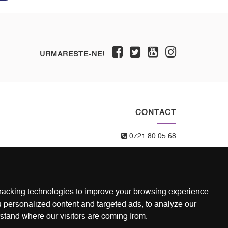
URMARESTE-NE!
CONTACT
0721 80 05 68
office@laberuzi.ro
Str. Coltei nr. 6, Sect 3, Bucuresti
racking technologies to improve your browsing experience
 personalized content and targeted ads, to analyze our
rstand where our visitors are coming from.