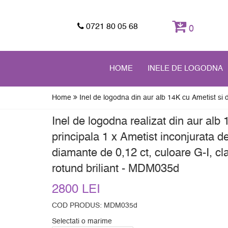
0721 80 05 68
0
HOME
INELE DE LOGODNA
Home
Inel de logodna din aur alb 14K cu Ametist 
Inel de logodna realizat din aur alb 
principala 1 x Ametist inconjurata de
diamante de 0,12 ct, culoare G-I, cla
rotund briliant - MDM035d
2800 LEI
COD PRODUS: MDM035d
Selectati o marime