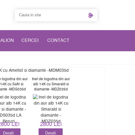
DALION
CERCEI
CONTACT
e logodna din aur
Inel de logodna din aur
 14K cu Safir si
alb 14K cu Smarald si
ante -MDS035d
diamante -MDZ035d
2800 LEI
2800 LEI
Detalii
Detalii