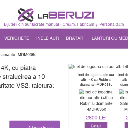
Bijuterii din aur lucrate manual - Creăm, Fabricăm și Personalizăm
VERIGHETE
INELE AUR
BRATARI
LANTURI CU ME
si diamante -MDM035d
14K, cu piatra
Inel de logodna din aur
Inel d
 stralucirea a 10
alb 14K cu Rubin si
alb
ritate VS2, taietura:
diamante -MDR035d
diam
2800 LEI
Detalii