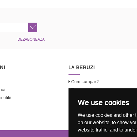
DEZABONEAZA
NI
LA BERUZI
Cum cumpar?
noi
Termeni si conditii
i utile
Garantie / Politica Retur
We use cookies
Politica de Confidentialitate
Politica de Cookie
We use cookies and other t
ANSPDCP
on our website, to show you
website traffic, and to unde