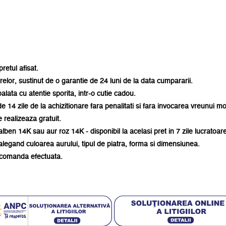
retul afisat.
trelor, sustinut de o garantie de 24 luni de la data cumpararii.
balata
cu atentie sporita
, intr-o cutie cadou.
e 14 zile de la achizitionare fara penalitati si fara invocarea vreunui mo
 realizeaza gratuit.
alben 14K sau aur roz 14K - disponibil la acelasi pret in 7 zile lucratoar
alegand culoarea aurului, tipul de piatra, forma si dimensiunea.
e comanda efectuata.