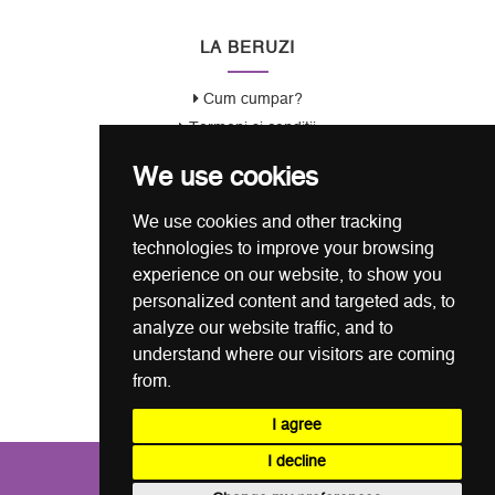
LA BERUZI
Cum cumpar?
Termeni si conditii
Garantie / Politica Retur
We use cookies
Politica de Confidentialitate
Politica de Cookie
We use cookies and other tracking
ANSPDCP
technologies to improve your browsing
experience on our website, to show you
CONTACT
personalized content and targeted ads, to
analyze our website traffic, and to
0721 80 05 68
understand where our visitors are coming
from.
office@laberuzi.ro
Str. Coltei nr. 6, Sect 3, Bucuresti
I agree
I decline
COPYRIGHT © LA BERUZI 2026