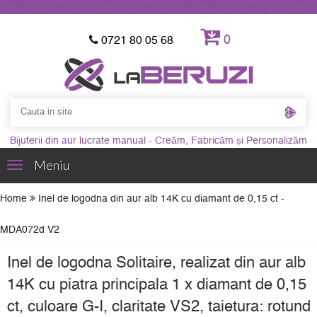
0
0721 80 05 68
Bijuterii din aur lucrate manual - Creăm, Fabricăm și Personalizăm
Meniu
Toggle
navigation
Home
Inel de logodna din aur alb 14K cu diamant de 0,15 ct -
MDA072d V2
Inel de logodna Solitaire, realizat din aur alb
14K cu piatra principala 1 x diamant de 0,15
ct, culoare G-I, claritate VS2, taietura: rotund