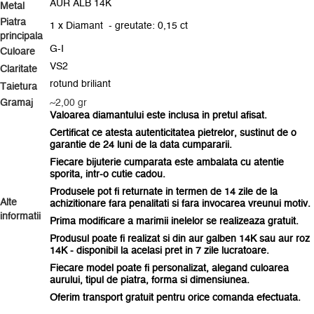
AUR ALB 14K
Metal
Piatra
1 x Diamant - greutate: 0,15 ct
principala
G-I
Culoare
VS2
Claritate
rotund briliant
Taietura
Gramaj
~2,00 gr
Valoarea diamantului este inclusa in pretul afisat.
Certificat ce atesta autenticitatea pietrelor, sustinut de o
garantie de 24 luni de la data cumpararii.
Fiecare bijuterie cumparata este ambalata
cu atentie
sporita
, intr-o cutie cadou.
Produsele pot fi returnate in termen de 14 zile de la
Alte
achizitionare fara penalitati si fara invocarea vreunui motiv.
informatii
Prima modificare a marimii inelelor se realizeaza gratuit.
Produsul poate fi realizat si din aur galben 14K sau aur roz
14K - disponibil la acelasi pret in 7 zile lucratoare.
Fiecare model poate fi personalizat, alegand culoarea
aurului, tipul de piatra, forma si dimensiunea.
Oferim transport gratuit pentru orice comanda efectuata.