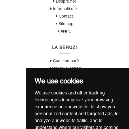
Despre noi
Informatii utile
Contact
Sitemap
ANPC
LA BERUZI
Cum cumpar?
Termeni si conditii
Garantie / Politica Retur
We use cookies
Politica de Confidentialitate
Politica de Cookie
We use cookies and other tracking
ANSPDCP
technologies to improve your browsing
experience on our website, to show you
CONTACT
personalized content and targeted ads, to
analyze our website traffic, and to
0721 80 05 68
understand where our visitors are coming