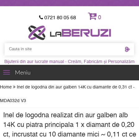
0
0721 80 05 68
Bijuterii din aur lucrate manual - Creăm, Fabricăm și Personalizăm
Meniu
Toggle
navigation
Home
Inel de logodna din aur galben 14K cu diamante de 0,31 ct -
MDA032d V3
Inel de logodna realizat din aur galben alb
14K cu piatra principala 1 x diamant de 0,20
ct, incrustat cu 10 diamante mici ~ 0,11 ct ce