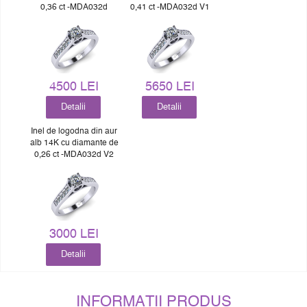
0,36 ct -MDA032d
0,41 ct -MDA032d V1
4500 LEI
5650 LEI
Detalii
Detalii
Inel de logodna din aur
alb 14K cu diamante de
0,26 ct -MDA032d V2
3000 LEI
Detalii
INFORMATII PRODUS