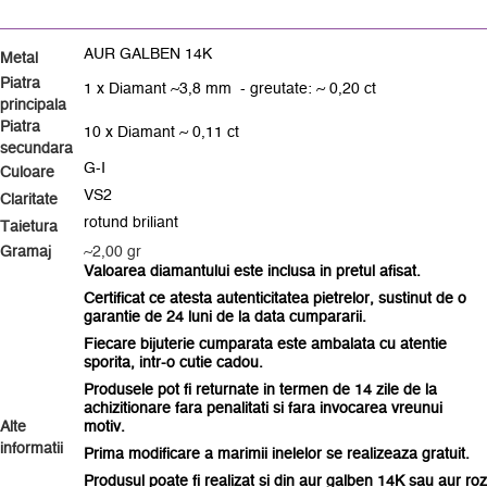
AUR GALBEN 14K
Metal
Piatra
1 x Diamant ~3,8 mm - greutate: ~ 0,20 ct
principala
Piatra
10 x Diamant ~ 0,11 ct
secundara
G-I
Culoare
VS2
Claritate
rotund briliant
Taietura
Gramaj
~2,00 gr
Valoarea diamantului este inclusa in pretul afisat.
Certificat ce atesta autenticitatea pietrelor, sustinut de o
garantie de 24 luni de la data cumpararii.
Fiecare bijuterie cumparata este ambalata
cu atentie
sporita
, intr-o cutie cadou.
Produsele pot fi returnate in termen de 14 zile de la
achizitionare fara penalitati si fara invocarea vreunui
Alte
motiv.
informatii
Prima modificare a marimii inelelor se realizeaza gratuit.
Produsul poate fi realizat si din aur galben 14K sau aur roz