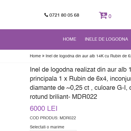
0721 80 05 68
0
HOME
INELE DE LOGODNA
Home
Inel de logodna din aur alb 14K cu Rubin de 
Inel de logodna realizat din aur alb 
principala 1 x Rubin de 6x4, inconju
diamante de ~0,25 ct , culoare G-I, cl
rotund briliant- MDR022
6000 LEI
COD PRODUS: MDR022
Selectati o marime