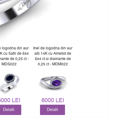
e logodna din aur
Inel de logodna din aur
K cu Safir de 6x4
alb 14K cu Ametist de
mante de 0,25 ct -
6x4 ct si diamante de
MDS022
0,25 ct - MDM022
6000 LEI
6000 LEI
Detalii
Detalii