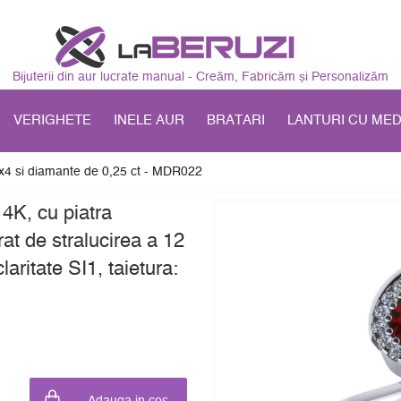
Bijuterii din aur lucrate manual - Creăm, Fabricăm și Personalizăm
VERIGHETE
INELE AUR
BRATARI
LANTURI CU ME
6x4 si diamante de 0,25 ct - MDR022
14K, cu piatra
rat de stralucirea a 12
aritate SI1, taietura: