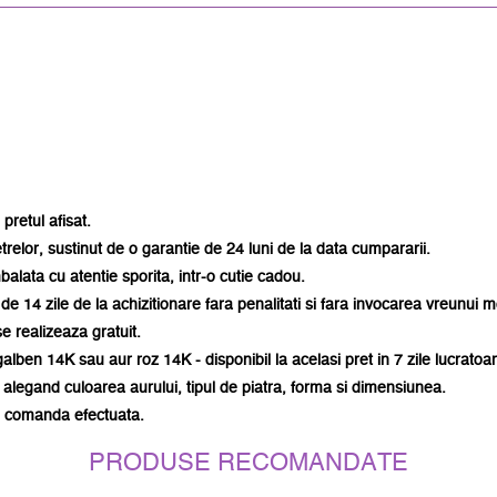
pretul afisat.
etrelor, sustinut de o garantie de 24 luni de la data cumpararii.
mbalata
cu atentie sporita
, intr-o cutie cadou.
de 14 zile de la achizitionare fara penalitati si fara invocarea vreunui m
e realizeaza gratuit.
galben 14K sau aur roz 14K - disponibil la acelasi pret in 7 zile lucratoa
 alegand culoarea aurului, tipul de piatra, forma si dimensiunea.
ce comanda efectuata.
PRODUSE RECOMANDATE