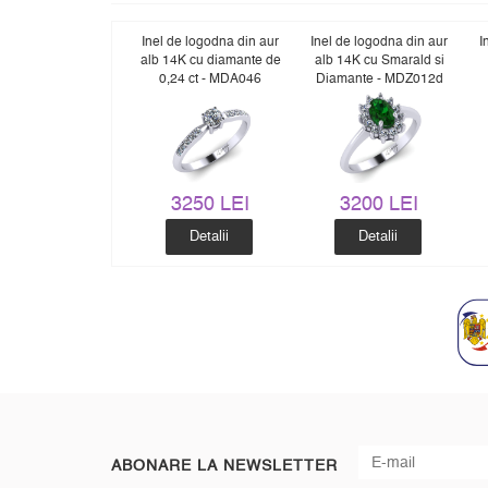
Inel de logodna din aur
Inel de logodna din aur
I
alb 14K cu diamante de
alb 14K cu Smarald si
0,24 ct - MDA046
Diamante - MDZ012d
3250 LEI
3200 LEI
Detalii
Detalii
ABONARE LA NEWSLETTER