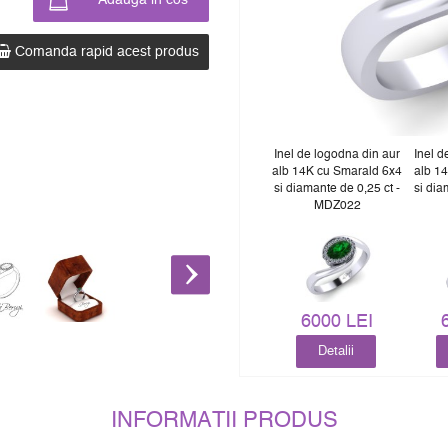
Comanda rapid acest produs
Inel de logodna din aur
Inel d
alb 14K cu Smarald 6x4
alb 14
si diamante de 0,25 ct -
si dia
MDZ022
6000 LEI
Detalii
INFORMATII PRODUS