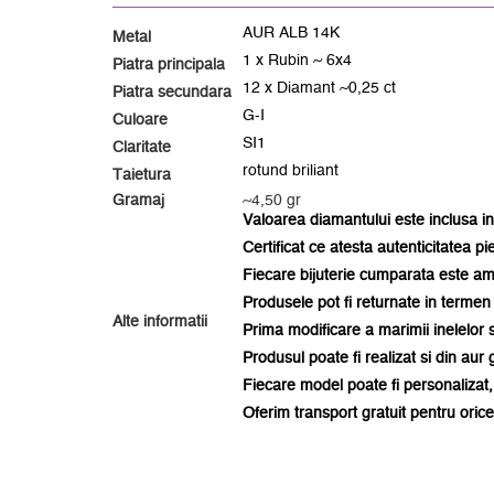
AUR ALB 14K
Metal
1 x Rubin ~ 6x4
Piatra principala
12 x Diamant ~0,25 ct
Piatra secundara
G-I
Culoare
SI1
Claritate
rotund briliant
Taietura
Gramaj
~4,50 gr
Valoarea diamantului este inclusa in 
Certificat ce atesta autenticitatea pi
Fiecare bijuterie cumparata este a
Produsele pot fi returnate in termen 
Alte informatii
Prima modificare a marimii inelelor s
Produsul poate fi realizat si din aur 
Fiecare model poate fi personalizat,
Oferim transport gratuit pentru ori