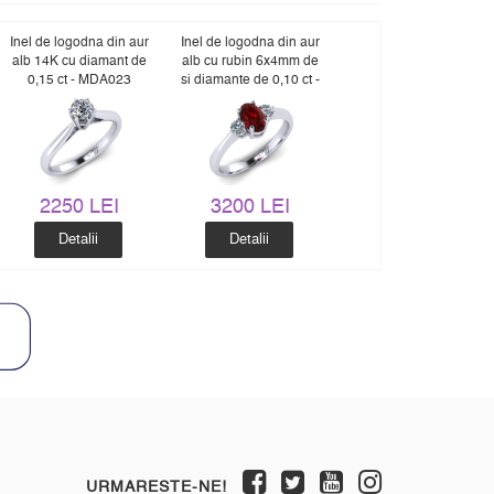
Inel de logodna din aur
Inel de logodna din aur
alb 14K cu diamant de
alb cu rubin 6x4mm de
0,15 ct - MDA023
si diamante de 0,10 ct -
MDR017
2250 LEI
3200 LEI
Detalii
Detalii
URMARESTE-NE!