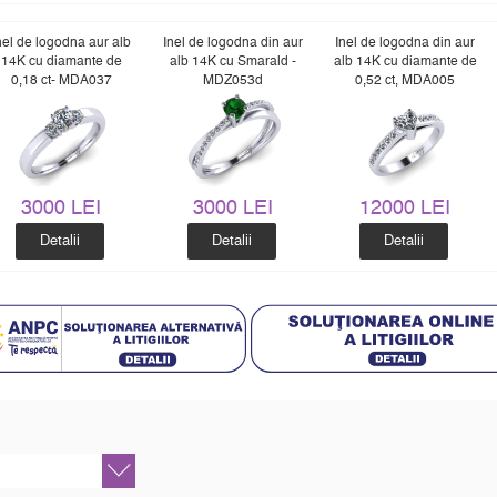
nel de logodna aur alb
Inel de logodna din aur
Inel de logodna din aur
14K cu diamante de
alb 14K cu Smarald -
alb 14K cu diamante de
0,18 ct- MDA037
MDZ053d
0,52 ct, MDA005
3000 LEI
3000 LEI
12000 LEI
Detalii
Detalii
Detalii