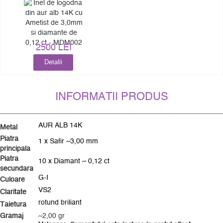
2500 LEI
Detalii
INFORMATII PRODUS
AUR ALB 14K
Metal
Piatra
1 x Safir ~3,00 mm
principala
Piatra
10 x Diamant ~ 0,12 ct
secundara
G-I
Culoare
VS2
Claritate
rotund briliant
Taietura
Gramaj
~2,00 gr