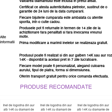
Valoarea diamantului este inclusa in pretul afisat.
Certificat ce atesta autenticitatea pietrelor, sustinut de o
garantie de 24 luni de la data cumpararii.
Fiecare bijuterie cumparata este ambalata
cu atentie
sporita
, intr-o cutie cadou.
Produsele pot fi returnate in termen de 14 zile de la
achizitionare fara penalitati si fara invocarea vreunui
motiv.
Alte
informatii
Prima modificare a marimii inelelor se realizeaza gratuit.
Produsul poate fi realizat si din aur galben 14K sau aur roz
14K - disponibil la acelasi pret in 7 zile lucratoare.
Fiecare model poate fi personalizat, alegand culoarea
aurului, tipul de piatra, forma si dimensiunea.
Oferim transport gratuit pentru orice comanda efectuata.
PRODUSE RECOMANDATE
Inel de logodna din aur
Inel de logodna din aur
Inel de logodna din aur
alb 14K cu diamant de
alb 14K cu diamant de
alb 14K cu diamante de