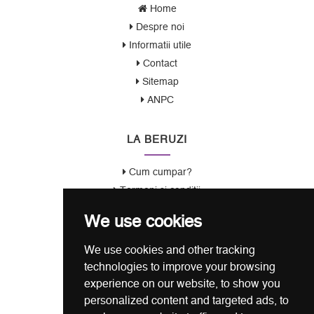
Home
Despre noi
Informatii utile
Contact
Sitemap
ANPC
LA BERUZI
Cum cumpar?
Termeni si conditii
Garantie / Politica Retur
We use cookies
Politica de Confidentialitate
Politica de Cookie
We use cookies and other tracking
ANSPDCP
technologies to improve your browsing
experience on our website, to show you
CONTACT
personalized content and targeted ads, to