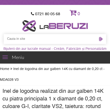
0
0721 80 05 68
Bijuterii din aur lucrate manual - Creăm, Fabricăm și Personalizăm
Meniu
Toggle
navigation
Home
Inel de logodna din aur galben 14K cu diamant de 0,20 ct -
MDA028 V3
Inel de logodna realizat din aur galben 14K
cu piatra principala 1 x diamant de 0,20 ct,
culoare G-I, claritate VS2, taietura: rotund