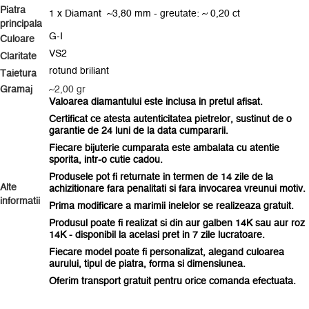
Piatra
1 x Diamant ~3,80 mm - greutate: ~ 0,20 ct
principala
G-I
Culoare
VS2
Claritate
rotund briliant
Taietura
Gramaj
~2,00 gr
Valoarea diamantului este inclusa in pretul afisat.
Certificat ce atesta autenticitatea pietrelor, sustinut de o
garantie de 24 luni de la data cumpararii.
Fiecare bijuterie cumparata este ambalata
cu atentie
sporita
, intr-o cutie cadou.
Produsele pot fi returnate in termen de 14 zile de la
Alte
achizitionare fara penalitati si fara invocarea vreunui motiv.
informatii
Prima modificare a marimii inelelor se realizeaza gratuit.
Produsul poate fi realizat si din aur galben 14K sau aur roz
14K - disponibil la acelasi pret in 7 zile lucratoare.
Fiecare model poate fi personalizat, alegand culoarea
aurului, tipul de piatra, forma si dimensiunea.
Oferim transport gratuit pentru orice comanda efectuata.