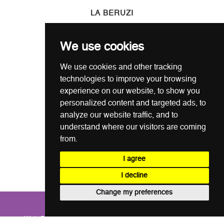
LA BERUZI
Cum cumpar?
We use cookies
Termeni si conditii
Garantie / Politica Retur
We use cookies and other tracking
Politica de Confidentialitate
technologies to improve your browsing
Politica de Cookie
experience on our website, to show you
ANSPDCP
personalized content and targeted ads, to
analyze our website traffic, and to
understand where our visitors are coming
CONTACT
from.
0721 80 05 68
I agree
office@laberuzi.ro
I decline
Str. Coltei nr. 6, Sect 3, Bucuresti
Change my preferences
COPYRIGHT © LA BERUZI 2026
Web Design and Web Development by
WebEvolution.ro