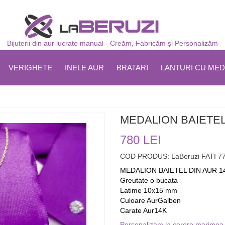
Bijuterii din aur lucrate manual - Creăm, Fabricăm și Personalizăm
VERIGHETE
INELE AUR
BRATARI
LANTURI CU MED
MEDALION BAIETEL 
780 LEI
COD PRODUS: LaBeruzi FATI 7
MEDALION BAIETEL DIN AUR 1
Greutate o bucata
Latime 10x15 mm
Culoare AurGalben
Carate Aur14K
Personalizam la cerere marimea, 