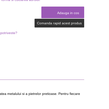
Comanda rapid acest produs
potriveste?
ea metalului si a pietrelor pretioase. Pentru fiecare