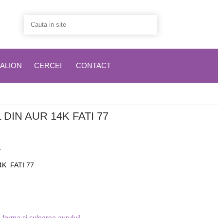
ALION
CERCEI
CONTACT
DIN AUR 14K FATI 77
7
4K FATI 77
forma si culoarea aurului!