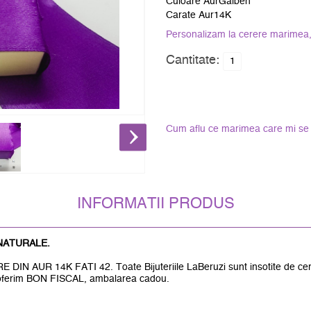
Culoare AurGalben
Carate Aur14K
Personalizam la cerere marimea, 
Cantitate:
Cum aflu ce marimea care mi se 
INFORMATII PRODUS
NATURALE.
UR 14K FATI 42. Toate Bijuteriile LaBeruzi sunt insotite de certifica
a oferim BON FISCAL, ambalarea cadou.