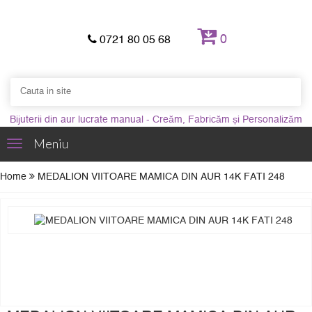
0
0721 80 05 68
Bijuterii din aur lucrate manual - Creăm, Fabricăm și Personalizăm
Meniu
Toggle
navigation
Home
MEDALION VIITOARE MAMICA DIN AUR 14K FATI 248