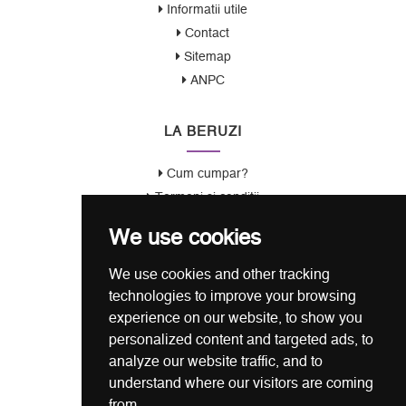
Informatii utile
Contact
Sitemap
ANPC
LA BERUZI
Cum cumpar?
Termeni si conditii
Garantie / Politica Retur
We use cookies
Politica de Confidentialitate
Politica de Cookie
We use cookies and other tracking
ANSPDCP
technologies to improve your browsing
experience on our website, to show you
CONTACT
personalized content and targeted ads, to
analyze our website traffic, and to
0721 80 05 68
understand where our visitors are coming
from.
office@laberuzi.ro