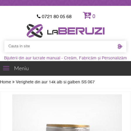
0
0721 80 05 68
Bijuterii din aur lucrate manual - Creăm, Fabricăm și Personalizăm
Meniu
Toggle
navigation
Home
Verighete din aur 14k alb si galben SS 067