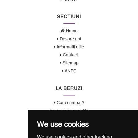
SECTIUNI
Home
Despre noi
Informatii utile
Contact
Sitemap
ANPC
LA BERUZI
Cum cumpar?
Termeni si conditii
Garantie / Politica Retur
We use cookies
Politica de Confidentialitate
Politica de Cookie
We use cookies and other tracking