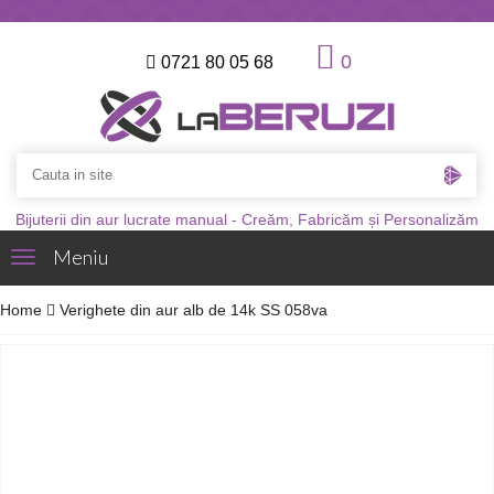
0
0721 80 05 68
Bijuterii din aur lucrate manual - Creăm, Fabricăm și Personalizăm
Meniu
Toggle
navigation
Home
Verighete din aur alb de 14k SS 058va