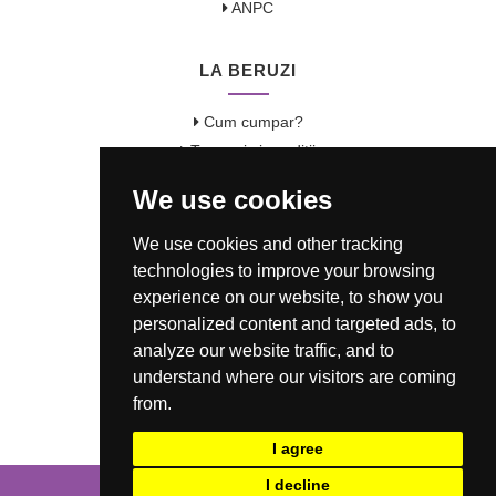
ANPC
LA BERUZI
Cum cumpar?
Termeni si conditii
Garantie / Politica Retur
We use cookies
Politica de Confidentialitate
Politica de Cookie
We use cookies and other tracking
ANSPDCP
technologies to improve your browsing
experience on our website, to show you
CONTACT
personalized content and targeted ads, to
analyze our website traffic, and to
0721 80 05 68
understand where our visitors are coming
from.
office@laberuzi.ro
Str. Coltei nr. 6, Sect 3, Bucuresti
I agree
I decline