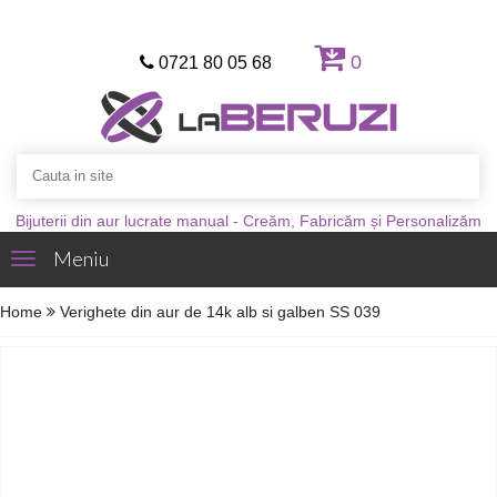
0
0721 80 05 68
Bijuterii din aur lucrate manual - Creăm, Fabricăm și Personalizăm
Meniu
Toggle
navigation
Home
Verighete din aur de 14k alb si galben SS 039