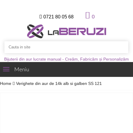
0
0721 80 05 68
Bijuterii din aur lucrate manual - Creăm, Fabricăm și Personalizăm
Meniu
Toggle
navigation
Home
Verighete din aur de 14k alb si galben SS 121