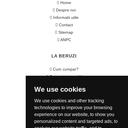
Home
Despre noi
Informatii utile
Contact
Sitemap
ANPC
LA BERUZI
Cum cumpar?
Termeni si conditii
Garantie / Politica Retur
We use cookies
Politica de Confidentialitate
Politica de Cookie
We use cookies and other tracking
ANSPDCP
technologies to improve your browsing
experience on our website, to show you
CONTACT
personalized content and targeted ads, to