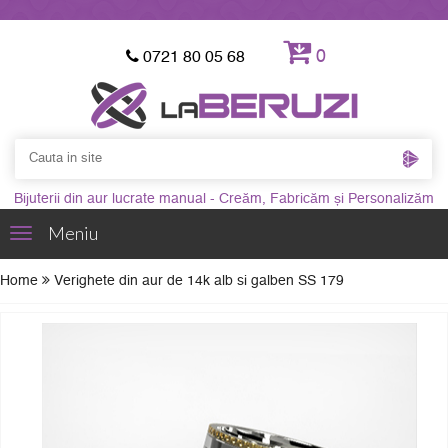
0
0721 80 05 68
Bijuterii din aur lucrate manual - Creăm, Fabricăm și Personalizăm
Meniu
Toggle
navigation
Home
Verighete din aur de 14k alb si galben SS 179