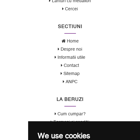
Lanturi cu medalion
Cercei
SECTIUNI
Home
Despre noi
Informatii utile
Contact
Sitemap
ANPC
LA BERUZI
Cum cumpar?
Termeni si conditii
Garantie / Politica Retur
We use cookies
Politica de Confidentialitate