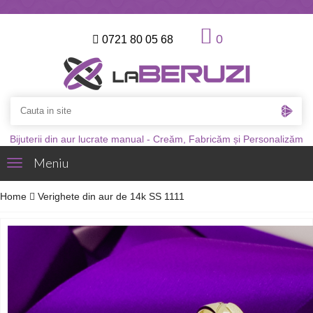
0
0721 80 05 68
Bijuterii din aur lucrate manual - Creăm, Fabricăm și Personalizăm
Meniu
Toggle
navigation
Home
Verighete din aur de 14k SS 1111