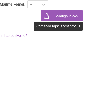
Marime Femei:
Comanda rapid acest produs
 mi se potriveste?