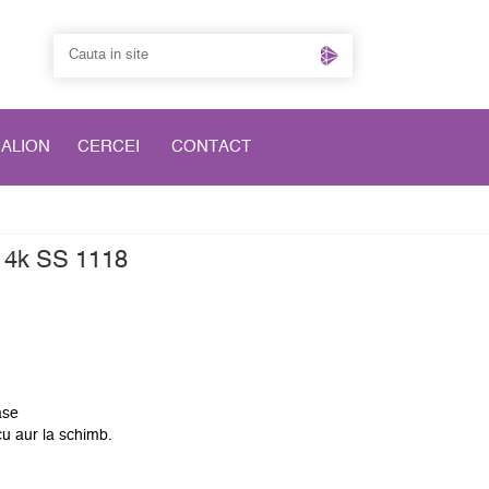
DALION
CERCEI
CONTACT
 14k SS 1118
ase
cu aur la schimb.