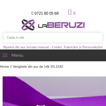
0
0721 80 05 68
Bijuterii din aur lucrate manual - Creăm, Fabricăm și Personalizăm
Meniu
Toggle
navigation
Home
Verighete din aur de 14k SS 2242