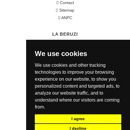
Contact
Sitemap
ANPC
LA BERUZI
Cum cumpar?
We use cookies
Termeni si conditii
Garantie / Politica Retur
We use cookies and other tracking
Politica de Confidentialitate
technologies to improve your browsing
Politica de Cookie
experience on our website, to show you
ANSPDCP
personalized content and targeted ads, to
analyze our website traffic, and to
understand where our visitors are coming
CONTACT
from.
0721 80 05 68
I agree
office@laberuzi.ro
I decline
Str. Coltei nr. 6, Sect 3, Bucuresti