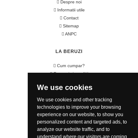
Despre noi
Informatii utile
Contact
Sitemap
ANPC
LA BERUZI
Cum cumpar?
Termeni si conditii
Garantie / Politica Retur
We use cookies
Politica de Confidentialitate
Politica de Cookie
We use cookies and other tracking
ANSPDCP
technologies to improve your browsing
experience on our website, to show you
CONTACT
personalized content and targeted ads, to
analyze our website traffic, and to
0721 80 05 68
understand where our visitors are coming