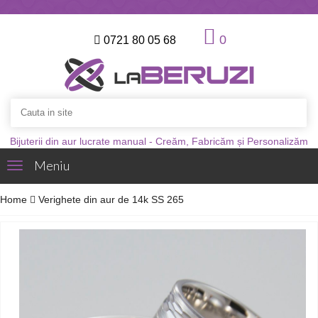
0
0721 80 05 68
Bijuterii din aur lucrate manual - Creăm, Fabricăm și Personalizăm
Meniu
Toggle
navigation
Home
Verighete din aur de 14k SS 265