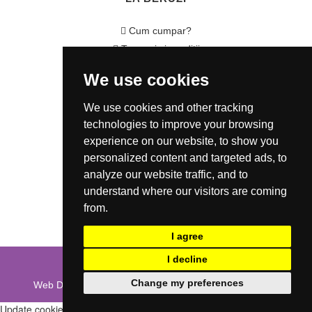
Cum cumpar?
Termeni si conditii
Garantie / Politica Retur
We use cookies
Politica de Confidentialitate
Politica de Cookie
We use cookies and other tracking
ANSPDCP
technologies to improve your browsing
experience on our website, to show you
CONTACT
personalized content and targeted ads, to
analyze our website traffic, and to
0721 80 05 68
understand where our visitors are coming
from.
office@laberuzi.ro
Str. Coltei nr. 6, Sect 3, Bucuresti
I agree
I decline
COPYRIGHT © LA BERUZI 2026
Change my preferences
Web Design and Web Development by
WebEvolution.ro
Update cookies preferences