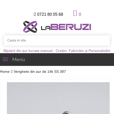
0
0721 80 05 68
Bijuterii din aur lucrate manual - Creăm, Fabricăm și Personalizăm
Meniu
Toggle
navigation
Home
Verighete din aur de 14k SS 387