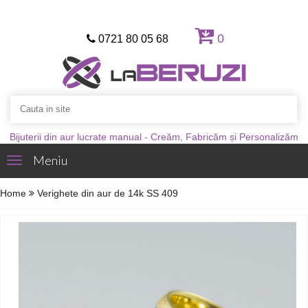
0
0721 80 05 68
Bijuterii din aur lucrate manual - Creăm, Fabricăm și Personalizăm
Meniu
Toggle
navigation
Home
Verighete din aur de 14k SS 409