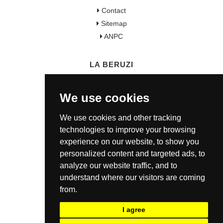
Contact
Sitemap
ANPC
LA BERUZI
Cum cumpar?
We use cookies
Termeni si conditii
Garantie / Politica Retur
We use cookies and other tracking
Politica de Confidentialitate
technologies to improve your browsing
Politica de Cookie
experience on our website, to show you
ANSPDCP
personalized content and targeted ads, to
analyze our website traffic, and to
understand where our visitors are coming
CONTACT
from.
0721 80 05 68
I agree
office@laberuzi.ro