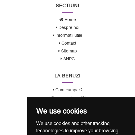
SECTIUNI
Home
Despre noi
Informatii utile
Contact
Sitemap
ANPC
LA BERUZI
Cum cumpar?
Termeni si conditii
Garantie / Politica Retur
We use cookies
Politica de Confidentialitate
Politica de Cookie
We use cookies and other tracking
ANSPDCP
technologies to improve your browsing