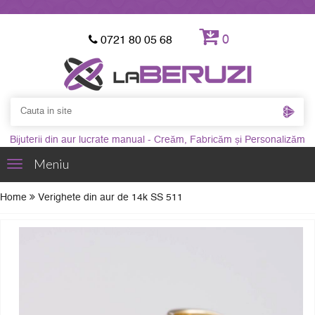
0
0721 80 05 68
Bijuterii din aur lucrate manual - Creăm, Fabricăm și Personalizăm
Meniu
Toggle
navigation
Home
Verighete din aur de 14k SS 511