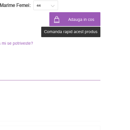
Marime Femei:
Comanda rapid acest produs
 mi se potriveste?