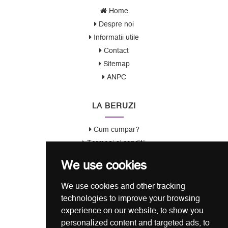
Home
Despre noi
Informatii utile
Contact
Sitemap
ANPC
LA BERUZI
Cum cumpar?
Termeni si conditii
Garantie / Politica Retur
We use cookies
Politica de Confidentialitate
Politica de Cookie
We use cookies and other tracking
ANSPDCP
technologies to improve your browsing
experience on our website, to show you
CONTACT
personalized content and targeted ads, to