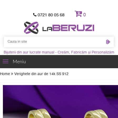
0
0721 80 05 68
Bijuterii din aur lucrate manual - Creăm, Fabricăm și Personalizăm
Meniu
Toggle
navigation
Home
Verighete din aur de 14k SS 912