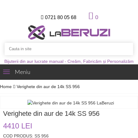
0
0721 80 05 68
Bijuterii din aur lucrate manual - Creăm, Fabricăm și Personalizăm
Meniu
Toggle
navigation
Home
Verighete din aur de 14k SS 956
Verighete din aur de 14k SS 956
4410 LEI
COD PRODUS: SS 956