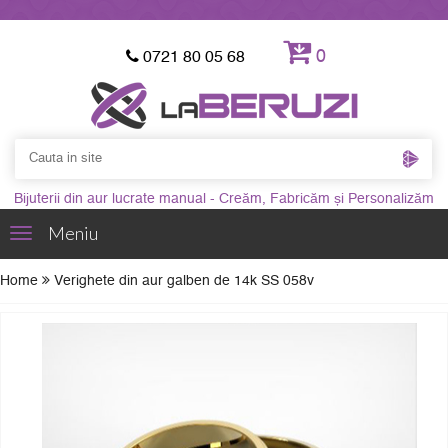
0
0721 80 05 68
Bijuterii din aur lucrate manual - Creăm, Fabricăm și Personalizăm
Meniu
Toggle
navigation
Home
Verighete din aur galben de 14k SS 058v