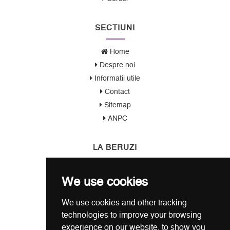
SECTIUNI
Home
Despre noi
Informatii utile
Contact
Sitemap
ANPC
LA BERUZI
Cum cumpar?
We use cookies
Termeni si conditii
Garantie / Politica Retur
We use cookies and other tracking
Politica de Confidentialitate
technologies to improve your browsing
Politica de Cookie
experience on our website, to show you