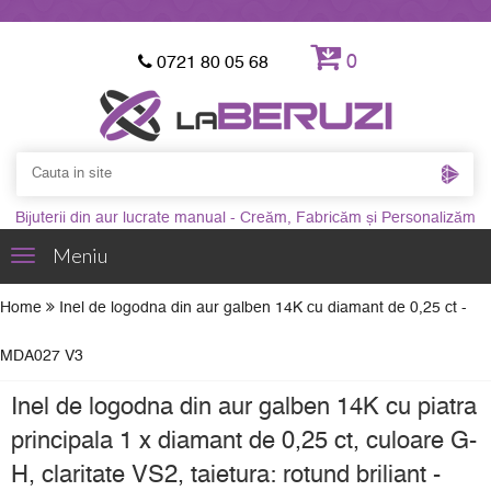
0
0721 80 05 68
Bijuterii din aur lucrate manual - Creăm, Fabricăm și Personalizăm
Meniu
Toggle
navigation
Home
Inel de logodna din aur galben 14K cu diamant de 0,25 ct -
MDA027 V3
Inel de logodna din aur galben 14K cu piatra
principala 1 x diamant de 0,25 ct, culoare G-
H, claritate VS2, taietura: rotund briliant -