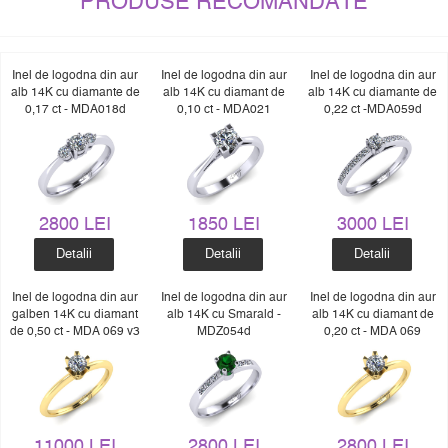
PRODUSE RECOMANDATE
Inel de logodna din aur
Inel de logodna din aur
Inel de logodna din aur
alb 14K cu diamante de
alb 14K cu diamant de
alb 14K cu diamante de
0,17 ct - MDA018d
0,10 ct - MDA021
0,22 ct -MDA059d
2800 LEI
1850 LEI
3000 LEI
Detalii
Detalii
Detalii
Inel de logodna din aur
Inel de logodna din aur
Inel de logodna din aur
galben 14K cu diamant
alb 14K cu Smarald -
alb 14K cu diamant de
de 0,50 ct - MDA 069 v3
MDZ054d
0,20 ct - MDA 069
11000 LEI
2800 LEI
2800 LEI