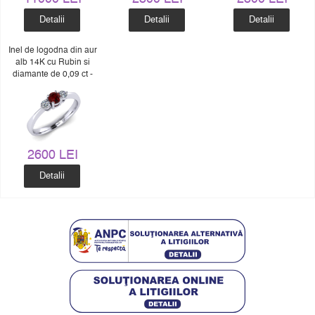
Detalii
Detalii
Detalii
Inel de logodna din aur
alb 14K cu Rubin si
diamante de 0,09 ct -
MDR052d
2600 LEI
Detalii