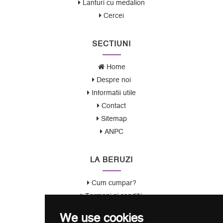
Lanturi cu medalion
Cercei
SECTIUNI
Home
Despre noi
Informatii utile
Contact
Sitemap
ANPC
LA BERUZI
Cum cumpar?
Termeni si conditii
Garantie / Politica Retur
We use cookies
Politica de Confidentialitate