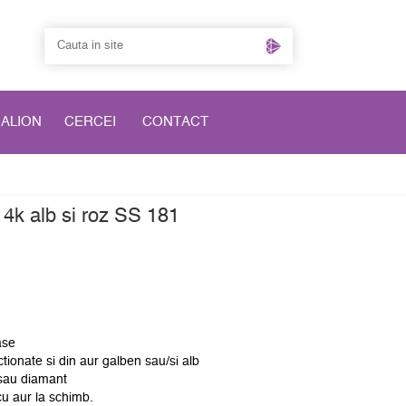
DALION
CERCEI
CONTACT
14k alb si roz SS 181
ase
ctionate si din aur galben sau/si alb
 sau diamant
cu aur la schimb.