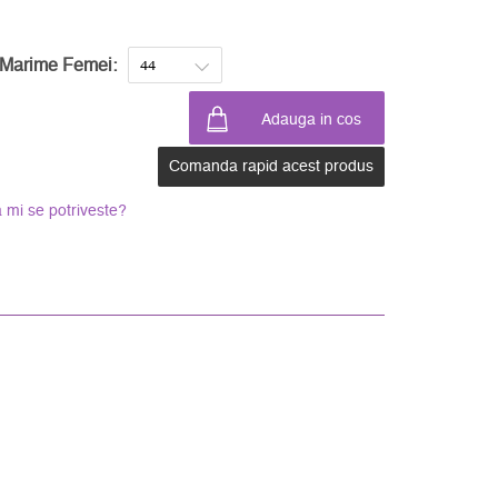
Marime Femei:
Comanda rapid acest produs
 mi se potriveste?