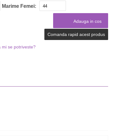
Marime Femei:
Comanda rapid acest produs
 mi se potriveste?