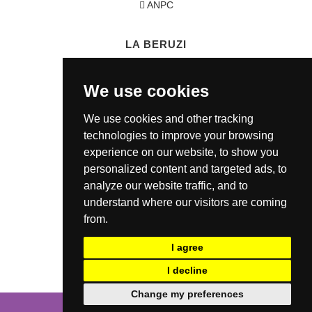
ANPC
LA BERUZI
Cum cumpar?
We use cookies
Termeni si conditii
Garantie / Politica Retur
We use cookies and other tracking
Politica de Confidentialitate
technologies to improve your browsing
Politica de Cookie
experience on our website, to show you
ANSPDCP
personalized content and targeted ads, to
analyze our website traffic, and to
understand where our visitors are coming
CONTACT
from.
0721 80 05 68
I agree
office@laberuzi.ro
I decline
Str. Coltei nr. 6, Sect 3, Bucuresti
Change my preferences