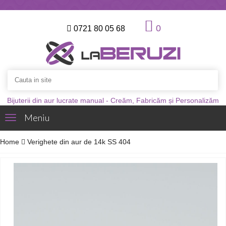
0
0721 80 05 68
Bijuterii din aur lucrate manual - Creăm, Fabricăm și Personalizăm
Meniu
Toggle
navigation
Home
Verighete din aur de 14k SS 404