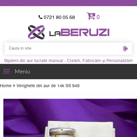
0
0721 80 05 68
Bijuterii din aur lucrate manual - Creăm, Fabricăm și Personalizăm
Meniu
Toggle
navigation
Home
Verighete din aur de 14k SS 949